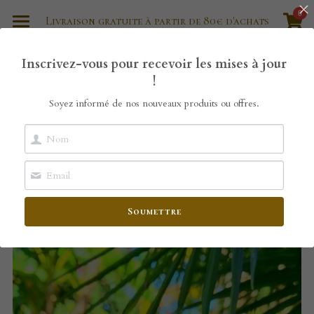
0
×
Livraison gratuite à partir de 80€ d'achats
LES CATÉGORIES DE LA BOUTIQUE
Accueil
Inscrivez-vous pour recevoir les mises à jour
Précédent
Toutes les catégories
Nos produits
!
Soyez informé de nos nouveaux produits ou offres.
POWERED BY
Soumettre